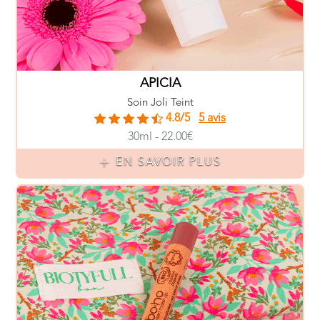
APICIA
Soin Joli Teint
4.8/5
5 avis
30ml - 22.00€
EN SAVOIR PLUS