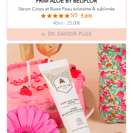
PRIM ALOÉ BY BELIFLOR
Sérum Corps et Buste Peau éclatante & sublimée
5/5
4 avis
40ml - 25.00€
EN SAVOIR PLUS