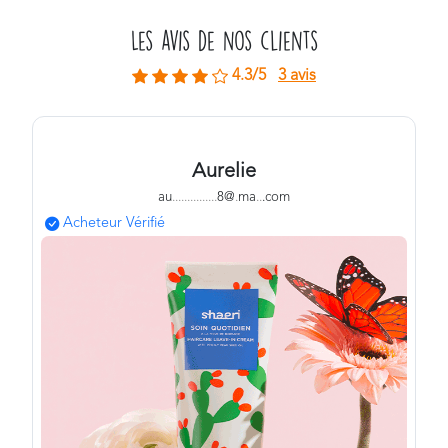
Les avis de nos clients
4.3/5
3 avis
Aurelie
au
.
.
.
.
.
.
.
.
.
.
.
.
.
.
.
8@
.
ma
.
.
.com
Acheteur Vérifié