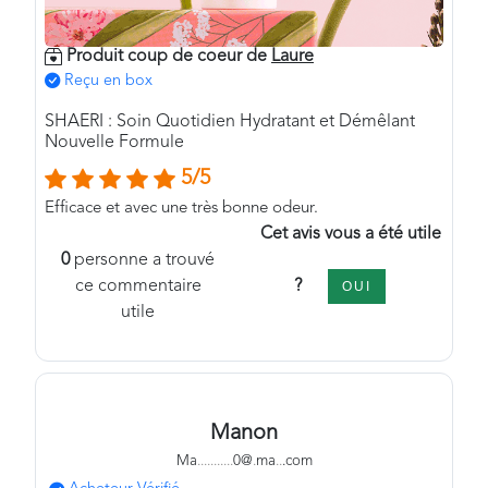
Produit coup de coeur de
Laure
Reçu en box
SHAERI : Soin Quotidien Hydratant et Démêlant
Nouvelle Formule
5/5
Efficace et avec une très bonne odeur.
Cet avis vous a été utile
0
personne a trouvé
?
ce commentaire
OUI
utile
Manon
Ma
.
.
.
.
.
.
.
.
.
.
.
0@
.
ma
.
.
.com