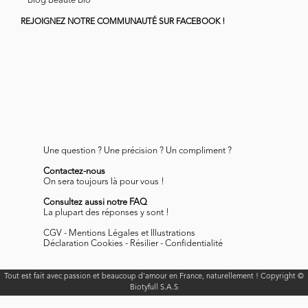
Blog Beauté Bio
REJOIGNEZ NOTRE COMMUNAUTÉ SUR FACEBOOK !
Une question ? Une précision ? Un compliment ?
Contactez-nous
On sera toujours là pour vous !
Consultez aussi notre FAQ
La plupart des réponses y sont !
CGV
-
Mentions Légales et Illustrations
Déclaration Cookies
-
Résilier
-
Confidentialité
Tout est fait avec passion et beaucoup d'amour en France, naturellement ! Copyright ©
Biotyfull S.A.S