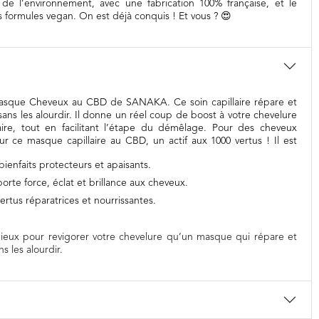
e l’environnement, avec une fabrication 100% française, et le
formules vegan. On est déjà conquis ! Et vous ? 😍
e Masque Cheveux au CBD de SANAKA. Ce soin capillaire répare et
sans les alourdir. Il donne un réel coup de boost à votre chevelure
laire, tout en facilitant l’étape du démêlage. Pour des cheveux
z sur ce masque capillaire au CBD, un actif aux 1000 vertus ! Il est
 bienfaits protecteurs et apaisants.
porte force, éclat et brillance aux cheveux.
vertus réparatrices et nourrissantes.
 mieux pour revigorer votre chevelure qu’un masque qui répare et
s les alourdir.