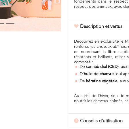
fondements dans le respect d
respect des animaux, avec des 
Description et vertus
Découvrez en exclusivité l
renforce les cheveux abîmés, 
en nourrissant la fibre capil
résistants et brillants, mise
composé :
De
cannabidiol (CBD)
, aux
D’
huile de chanvre
, qui ap
De
kératine végétale
, aux 
Au sortir de l’hiver, rien de
nourrit les cheveux abîmés, san
Conseils d'utilisation