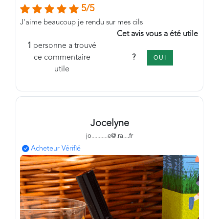
5/5
J'aime beaucoup je rendu sur mes cils
Cet avis vous a été utile
1
personne a trouvé
?
ce commentaire
OUI
utile
Jocelyne
jo
.
.
.
.
.
.
.
.
.
.
.
e@
.
ra
.
.
.
.fr
Acheteur Vérifié