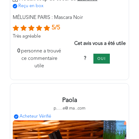
Reçu en box
MÉLUSINE PARIS : Mascara Noir
5/5
Très agréable
Cet avis vous a été utile
0
personne a trouvé
?
ce commentaire
OUI
utile
Paola
p.
.
.
.
.
.
.
e@
.
ma
.
.
.com
Acheteur Vérifié