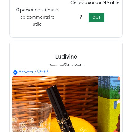
Cet avis vous a été utile
0
personne a trouvé
?
ce commentaire
OUI
utile
Ludivine
ru
.
.
.
.
.
.
.
.
.
.
.
e@
.
ma
.
.
.com
Acheteur Vérifié