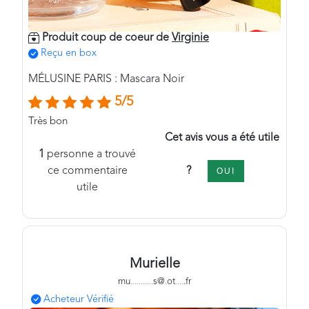
Produit coup de coeur de
Virginie
Reçu en box
MÉLUSINE PARIS : Mascara Noir
5/5
Très bon
Cet avis vous a été utile
1
personne a trouvé
?
ce commentaire
OUI
utile
Murielle
mu
.
.
.
.
.
.
.
.
.
.
.
s@
.
ot
.
.
.
.
.fr
Acheteur Vérifié