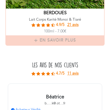
BERDOUES
Lait Corps Karité Monoi & Tiaré
4.9/5
21 avis
100ml - 7.00€
EN SAVOIR PLUS
Les avis de nos clients
4.7/5
11 avis
Béatrice
b.
.
.
.
.
.
.
k@
.
ot
.
.
.
.
.fr
Acheteur Vérifié