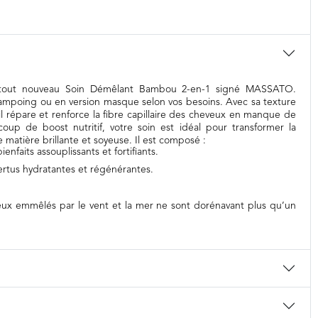
le tout nouveau Soin Démêlant Bambou 2-en-1 signé MASSATO.
-shampoing ou en version masque selon vos besoins. Avec sa texture
il répare et renforce la fibre capillaire des cheveux en manque de
le coup de boost nutritif, votre soin est idéal pour transformer la
matière brillante et soyeuse. Il est composé :
bienfaits assouplissants et fortifiants.
ertus hydratantes et régénérantes.
veux emmêlés par le vent et la mer ne sont dorénavant plus qu’un