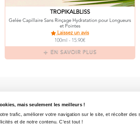
TROPIKALBLISS
Gelée Capillaire Sans Rinçage Hydratation pour Longueurs
et Pointes
Laissez un avis
100ml - 15.90€
EN SAVOIR PLUS
Une question ? 
REJOIGNEZ NOTRE COMMUNAUTÉ SUR FACEBOOK !
cookies, mais seulement les meilleurs !
Contactez-nous
On sera toujours
re trafic, améliorer votre navigation sur le site, et récolter des 
Consultez aussi
cités et de notre contenu. C‘est tout !
La plupart des r
CGV
-
Mentions L
Déclaration Coo