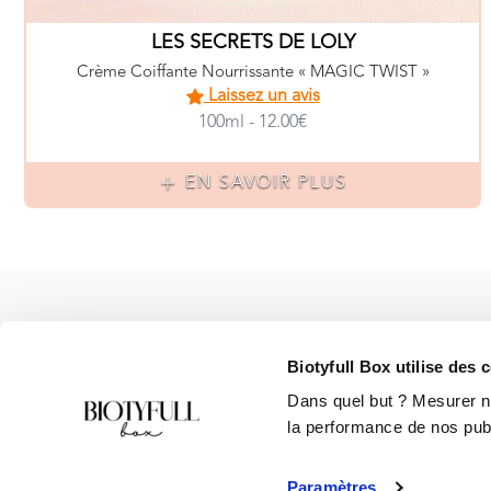
LES SECRETS DE LOLY
Crème Coiffante Nourrissante « MAGIC TWIST »
Laissez un avis
100ml - 12.00€
EN SAVOIR PLUS
ACCÈS RAPIDE
:
S'abonner à la Box
Biotyfull Box utilise des 
Notre Charte Qualité
Nos Marques Bio
Dans quel but ? Mesurer not
FAQ
la performance de nos publi
Blog Beauté Bio
Paramètres