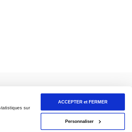
Une précision ? Un compliment ?
ACCEPTER et FERMER
 là pour vous !
statistiques sur
 notre FAQ
éponses y sont !
Personnaliser
égales et Illustrations
kies
-
Résilier
-
Confidentialité