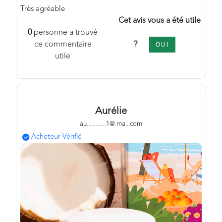
Très agréable
Cet avis vous a été utile
0
personne a trouvé
?
ce commentaire
OUI
utile
Aurélie
au
.
.
.
.
.
.
.
.
.
.
.
.
.
1@
.
ma
.
.
.com
Acheteur Vérifié