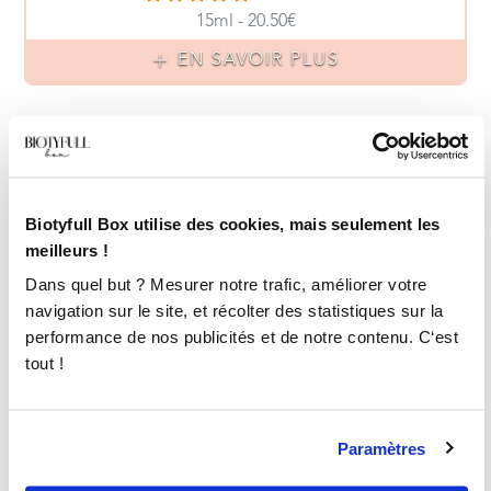
15ml - 20.50€
EN SAVOIR PLUS
Les avis de nos clients
5/5
6 avis
Biotyfull Box utilise des cookies, mais seulement les
meilleurs !
Dans quel but ? Mesurer notre trafic, améliorer votre
navigation sur le site, et récolter des statistiques sur la
Patricia
performance de nos publicités et de notre contenu. C‘est
ra
.
.
.
.
.
.
.
.
.
6@
.
ma
.
.
.com
tout !
Acheteur Vérifié
Paramètres