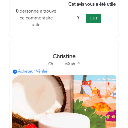
Cet avis vous a été utile
0
personne a trouvé
?
ce commentaire
OUI
utile
Christine
Ch
.
.
.
.
.
.
.
.
.
.
.
.
.
.
e@
.
ah
.
.
.fr
Acheteur Vérifié