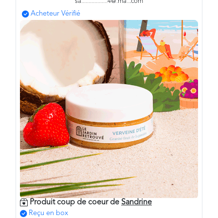
sa
.
.
.
.
.
.
.
.
.
.
.
.
.
.
.
.
.
.
4@
.
ma
.
.
.com
Acheteur Vérifié
Produit coup de coeur de
Sandrine
Reçu en box