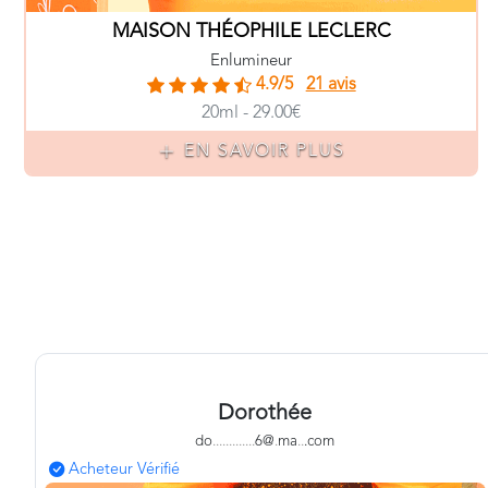
MAISON THÉOPHILE LECLERC
Enlumineur
4.9/5
21 avis
20ml - 29.00€
EN SAVOIR PLUS
Dorothée
do
.
.
.
.
.
.
.
.
.
.
.
.
.
6@
.
ma
.
.
.com
Acheteur Vérifié