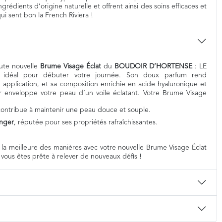
rédients d’origine naturelle et offrent ainsi des soins efficaces et
ui sent bon la French Riviera !
oute nouvelle
Brume Visage Éclat
du
BOUDOIR D’HORTENSE
: LE
nt, idéal pour débuter votre journée. Son doux parfum rend
 application, et sa composition enrichie en acide hyaluronique et
er enveloppe votre peau d’un voile éclatant. Votre Brume Visage
 contribue à maintenir une peau douce et souple.
anger
, réputée pour ses propriétés rafraîchissantes.
a meilleure des manières avec votre nouvelle Brume Visage Éclat
 vous êtes prête à relever de nouveaux défis !