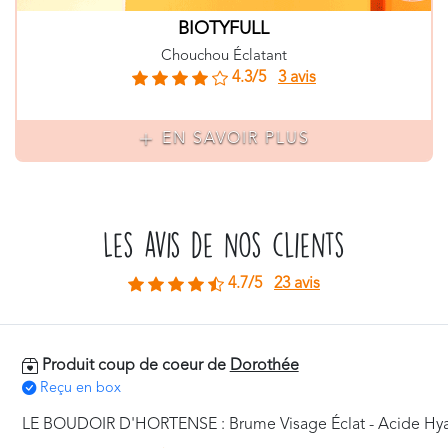
BIOTYFULL
Chouchou Éclatant
4.3/5
3 avis
EN SAVOIR PLUS
Les avis de nos clients
4.7/5
23 avis
Produit coup de coeur de
Dorothée
Reçu en box
LE BOUDOIR D'HORTENSE : Brume Visage Éclat - Acide Hy