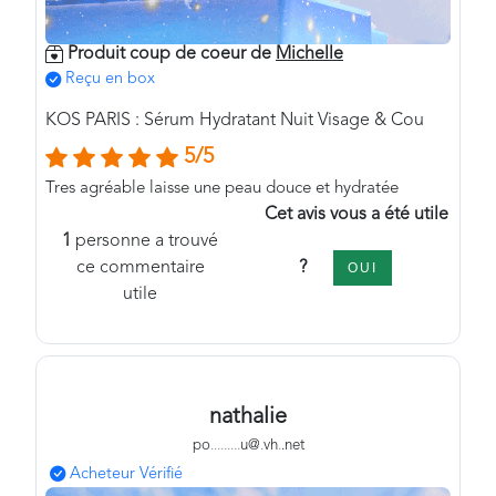
Produit coup de coeur de
Michelle
Reçu en box
KOS PARIS : Sérum Hydratant Nuit Visage & Cou
5/5
Tres agréable laisse une peau douce et hydratée
Cet avis vous a été utile
1
personne a trouvé
?
ce commentaire
OUI
utile
nathalie
po
.
.
.
.
.
.
.
.
.
u@
.
vh
.
.net
Acheteur Vérifié