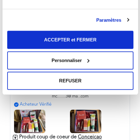
KOS PARIS : Sérum Hydratant Nuit Visage & Cou
5/5
Paramètres
Produit agréable à appliquer
Cet avis vous a été utile
1
personne a trouvé
ACCEPTER et FERMER
?
ce commentaire
OUI
utile
Personnaliser
REFUSER
Conceicao
mc
.
.
.
.
.
.
.
.
.
3@
.
ma
.
.
.com
Acheteur Vérifié
Produit coup de coeur de
Conceicao