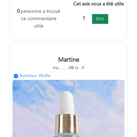
Cet avis vous a été utile
0
personne a trouvé
?
ce commentaire
OUI
utile
Martine
ma
.
.
.
.
.
.
.
.
.
.
.
2@
.
ra
.
.
.
.fr
Acheteur Vérifié