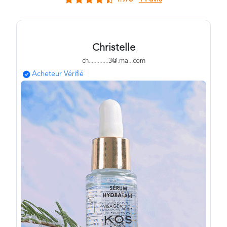
Christelle
ch
.
.
.
.
.
.
.
.
.
.
.
.
.
3@
.
ma
.
.
.com
Acheteur Vérifié