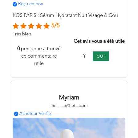
Reçu en box
KOS PARIS : Sérum Hydratant Nuit Visage & Cou
5/5
Très bien
Cet avis vous a été utile
0
personne a trouvé
?
ce commentaire
OUI
utile
Myriam
mi
.
.
.
.
.
.
.
.
.
.
.
6@
.
ot
.
.
.
.
.com
Acheteur Vérifié