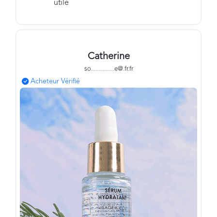
utile
Catherine
so
.
.
.
.
.
.
.
.
.
.
.
.
.
.
.
.
e@
.
fr.fr
Acheteur Vérifié