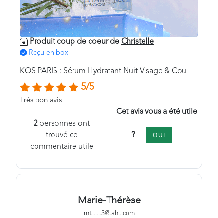
Produit coup de coeur de
Christelle
Reçu en box
KOS PARIS : Sérum Hydratant Nuit Visage & Cou
5/5
Très bon avis
Cet avis vous a été utile
2
personnes ont
?
trouvé ce
OUI
commentaire utile
Marie-Thérèse
mt
.
.
.
.
.
.
.
3@
.
ah
.
.
.com