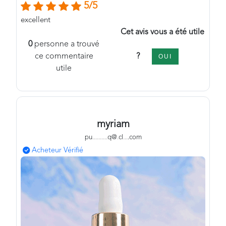
5/5
excellent
Cet avis vous a été utile
0
personne a trouvé
?
ce commentaire
OUI
utile
myriam
pu
.
.
.
.
.
.
.
.
.
.
q@
.
cl
.
.
.
.com
Acheteur Vérifié