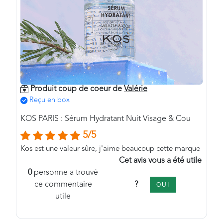
Produit coup de coeur de
Valérie
Reçu en box
KOS PARIS : Sérum Hydratant Nuit Visage & Cou
5/5
Kos est une valeur sûre, j'aime beaucoup cette marque
Cet avis vous a été utile
0
personne a trouvé
?
ce commentaire
OUI
utile