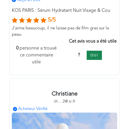
Reçu en box
KOS PARIS : Sérum Hydratant Nuit Visage & Cou
5/5
J'aime beaucoup, il ne laisse pas de film gras sur la
peau
Cet avis vous a été utile
0
personne a trouvé
?
ce commentaire
OUI
utile
Christiane
ch
.
.
.
.
.
.
2@
.
iv
.
.fr
Acheteur Vérifié