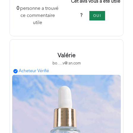
Cet avis vous a été utile
0
personne a trouvé
?
ce commentaire
OUI
utile
Valérie
bo
.
.
.
.
.
.
v@
.
sn.com
Acheteur Vérifié