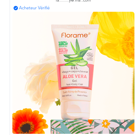
fa
.
.
.
.
.
.
.
.
.
.
.
y@
.
ma
.
.
.com
Acheteur Vérifié