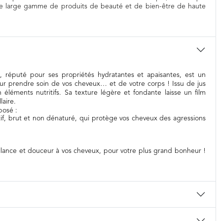
e large gamme de produits de beauté et de bien-être de haute
, réputé pour ses propriétés hydratantes et apaisantes, est un
our prendre soin de vos cheveux… et de votre corps ! Issu de
jus
n éléments nutritifs. Sa texture légère et
fondante laisse un film
laire.
posé :
tif, brut et non dénaturé, qui protège vos cheveux des agressions
llance et douceur à vos cheveux, pour votre plus grand bonheur !