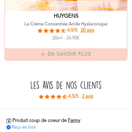
HUYGENS
La Crème Concentrée Acide Hyaluronique
4.9/5
20 avis
20ml - 24.90€
EN SAVOIR PLUS
Les avis de nos clients
4.5/5
2 avis
Produit coup de coeur de
Fanny
Reçu en box