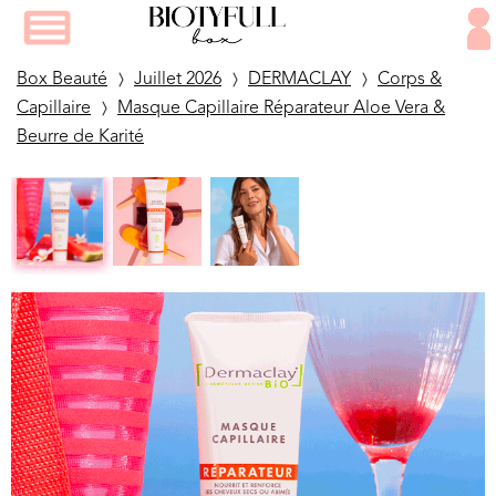
Box Beauté
Juillet 2026
DERMACLAY
Corps &
Capillaire
Masque Capillaire Réparateur Aloe Vera &
Beurre de Karité