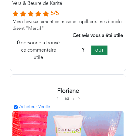
Vera & Beurre de Karité
5/5
Mes cheveux aiment ce masque capillaire. mes boucles
disent "Merci!"
Cet avis vous a été utile
0
personne a trouvé
?
ce commentaire
OUI
utile
Floriane
fl
.
.
.
.
.
.
.
t@
.
ra
.
.
.
.fr
Acheteur Vérifié