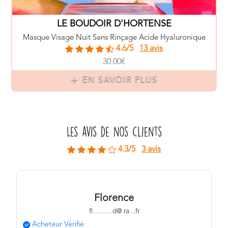
LE BOUDOIR D'HORTENSE
Masque Visage Nuit Sans Rinçage Acide Hyaluronique
4.6/5
13 avis
30.00€
EN SAVOIR PLUS
Les avis de nos clients
4.3/5
3 avis
Florence
fl
.
.
.
.
.
.
.
.
.
.
.
.
.
d@
.
ra
.
.
.
.fr
Acheteur Vérifié