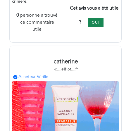
crinière.
Cet avis vous a été utile
0
personne a trouvé
?
ce commentaire
OUI
utile
catherine
kr
.
.
.
.
.
.
e@
.
ot
.
.
.
.
.fr
Acheteur Vérifié