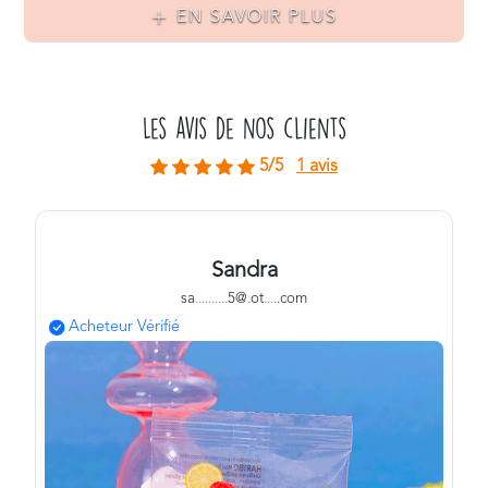
EN SAVOIR PLUS
Les avis de nos clients
5/5
1 avis
Sandra
sa
.
.
.
.
.
.
.
.
.
.
5@
.
ot
.
.
.
.
.com
Acheteur Vérifié