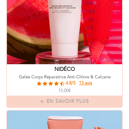
NIDÉCO
Gelée Corps Réparatrice Anti-Chlore & Calcaire
4.8/5
13 avis
15.00€
EN SAVOIR PLUS