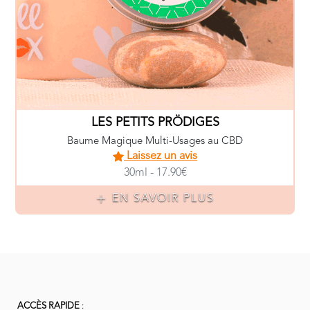
ACCÈS RAPIDE
:
S'abonner à la Box
Notre Charte Qualité
Nos Marques Bio
FAQ
Blog Beauté Bio
REJOIGNEZ NOTRE COMMUNAUTÉ SUR FACEBOOK !
Une question ? Une précision ? Un compliment ?
Contactez-nous
On sera toujours là pour vous !
Consultez aussi notre FAQ