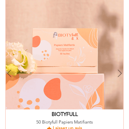
BIOTYFULL
Beauty Blender
Laissez un avis
Previous
Nex
EN SAVOIR PLUS
Vous aimerez aussi :