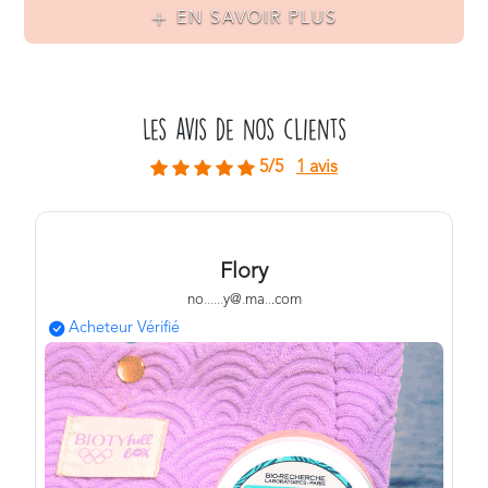
EN SAVOIR PLUS
Les avis de nos clients
5/5
1 avis
Flory
no
.
.
.
.
.
.
y@
.
ma
.
.
.com
Acheteur Vérifié