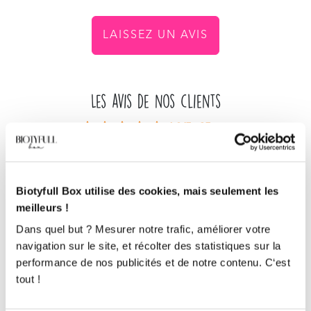
LAISSEZ UN AVIS
Les avis de nos clients
4.8/5
35 avis
Isabelle
Biotyfull Box utilise des cookies, mais seulement les
is
.
.
.
.
.
.
.
.
.
.
.
.
.
.
.
.
6@
.
ma
.
.
.com
meilleurs !
Acheteur Vérifié
Dans quel but ? Mesurer notre trafic, améliorer votre
navigation sur le site, et récolter des statistiques sur la
performance de nos publicités et de notre contenu. C‘est
tout !