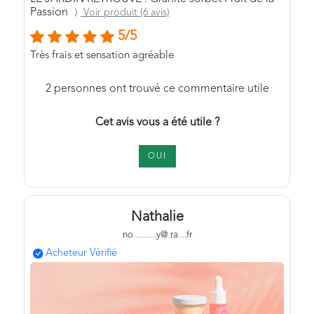
Passion
Voir produit (6 avis)
5/5
Très frais et sensation agréable
2
personnes ont trouvé ce commentaire utile
Cet avis vous a été utile ?
OUI
Nathalie
no
.
.
.
.
.
.
.
.
.
.
.
y@
.
ra
.
.
.
.fr
Acheteur Vérifié