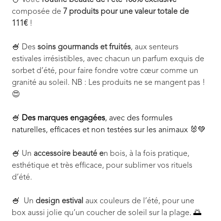
🍧
Votre
routine beauté de l’été 100% exclusive
composée de
7 produits pour une valeur totale de
111€
!
🍧
Des
soins gourmands et fruités
, aux senteurs
estivales irrésistibles, avec chacun un parfum exquis de
sorbet d’été, pour faire fondre votre cœur comme un
granité au soleil. NB : Les produits ne se mangent pas !
😍
🍧
Des marques engagées
, avec des formules
naturelles, efficaces et non testées sur les animaux 🐰💚
🍧
Un
accessoire beauté e
n bois, à la fois pratique,
esthétique et très efficace, pour sublimer vos rituels
d’été.
🍧
Un
design estival
aux couleurs de l’été, pour une
box aussi jolie qu’un coucher de soleil sur la plage
. 🌅