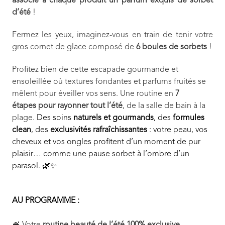
associé à chaque produit un parfum exquis de sorbet
d’été
!
Fermez les yeux, imaginez-vous en train de tenir votre
gros cornet de glace composé de
6 boules de sorbets
!
Profitez bien de cette escapade gourmande et
ensoleillée où textures fondantes et parfums fruités se
mêlent pour éveiller vos sens. Une routine en
7
étapes pour rayonner tout l’été
, de la salle de bain à la
plage.
Des soins
naturels et gourmands
, des
formules
clean
, des
exclusivités rafraîchissantes
: votre peau, vos
cheveux et vos ongles profitent d’un moment de pur
plaisir… comme une pause sorbet à l’ombre d’un
parasol. 🌿✨
AU PROGRAMME :