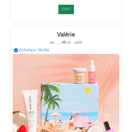
OUI
Valérie
va
.
.
.
.
.
.
.
.
.
t@
.
ot
.
.
.
.
.com
Acheteur Vérifié