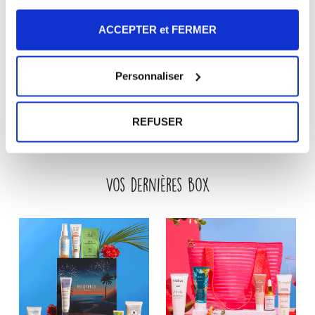
ACCEPTER et FERMER
JE LA VEUX !
Personnaliser
LAISSEZ UN AVIS
REFUSER
Vos dernières box