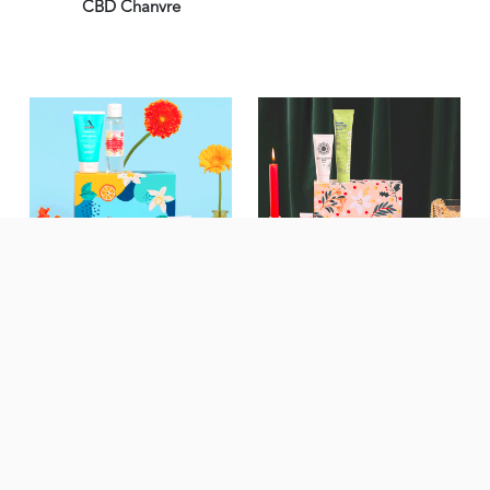
CBD Chanvre
BOX DE JANVIER 2024
BOX DE DÉCEMBRE 2023
Pep’s Cocooning
La 100ème !