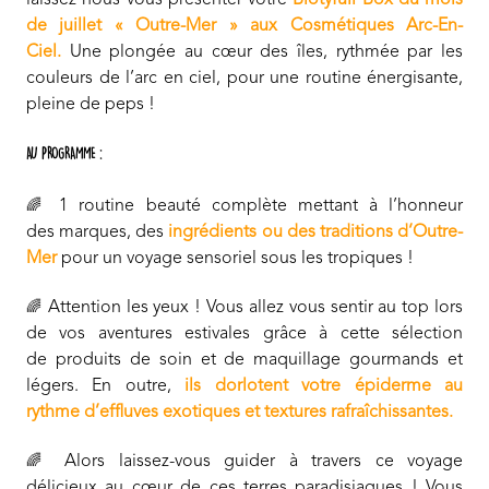
laissez nous vous présenter votre
Biotyfull Box du mois
de juillet « Outre-Mer » aux Cosmétiques Arc-En-
Ciel.
Une plongée au cœur des îles, rythmée par les
couleurs de l’arc en ciel, pour une routine énergisante,
pleine de peps !
AU PROGRAMME :
1 routine beauté complète mettant à l’honneur
🌈
des marques, des
ingrédients ou des traditions d’Outre-
Mer
pour un voyage sensoriel sous les tropiques !
Attention les yeux ! Vous allez vous sentir au top lors
🌈
de vos aventures estivales grâce à cette sélection
de produits de soin et de maquillage gourmands et
légers. En outre,
ils dorlotent votre épiderme au
rythme d’effluves exotiques et textures rafraîchissantes.
Alors laissez-vous guider à travers ce voyage
🌈
délicieux au cœur de ces terres paradisiaques ! Vous