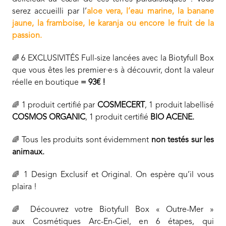
serez accueilli par l’
aloe vera, l’eau marine, la banane
jaune, la framboise, le karanja ou encore le fruit de la
passion.
6 EXCLUSIVITÉS Full-size lancées avec la Biotyfull Box
🌈
que vous êtes les premier·e·s à découvrir, dont la valeur
réelle en boutique
= 93€ !
1 produit certifié par
COSMECERT
, 1 produit labellisé
🌈
COSMOS ORGANIC
, 1 produit certifié
BIO ACENE.
Tous les produits sont évidemment
non testés sur les
🌈
animaux.
1 Design Exclusif et Original. On espère qu’il vous
🌈
plaira !
Découvrez votre Biotyfull Box « Outre-Mer »
🌈
aux Cosmétiques Arc-En-Ciel, en 6 étapes, qui