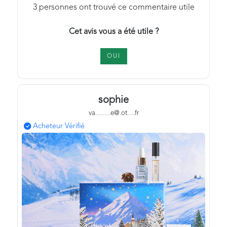
3
personnes ont trouvé ce commentaire utile
Cet avis vous a été utile ?
OUI
sophie
va
.
.
.
.
.
.
.
.
.
.
e@
.
ot
.
.
.
.
.fr
Acheteur Vérifié