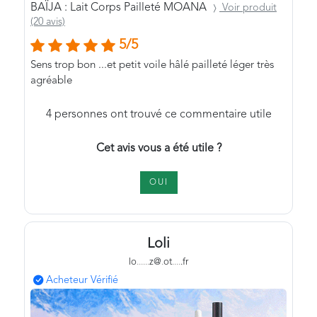
BAÏJA : Lait Corps Pailleté MOANA
Voir produit
(20 avis)
5/5
Sens trop bon ...et petit voile hâlé pailleté léger très
agréable
4
personnes ont trouvé ce commentaire utile
Cet avis vous a été utile ?
OUI
Loli
lo
.
.
.
.
.
.
z@
.
ot
.
.
.
.
.fr
Acheteur Vérifié