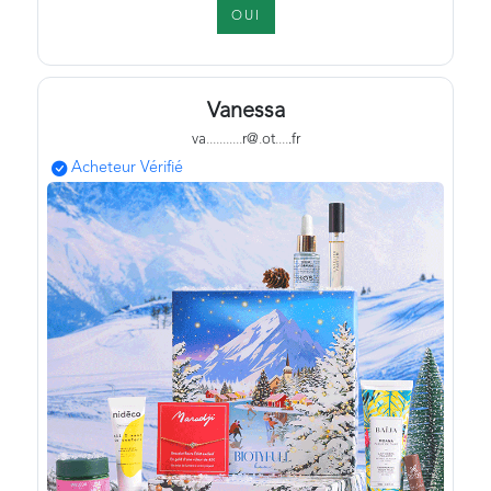
OUI
Vanessa
va
.
.
.
.
.
.
.
.
.
.
.
r@
.
ot
.
.
.
.
.fr
Acheteur Vérifié