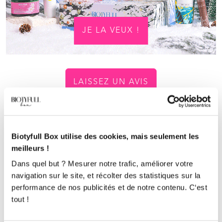
JE LA VEUX !
LAISSEZ UN AVIS
Les avis de nos clients
Biotyfull Box utilise des cookies, mais seulement les
meilleurs !
4.9/5
59 avis
Dans quel but ? Mesurer notre trafic, améliorer votre
navigation sur le site, et récolter des statistiques sur la
Gaelle
performance de nos publicités et de notre contenu. C‘est
ga
.
.
.
.
.
.
2@
.
sn.com
tout !
Acheteur Vérifié