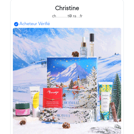
Christine
ch
.
.
.
.
.
.
.
.
.
.
.
.
.
t@
.
ra
.
.
.
.fr
Acheteur Vérifié