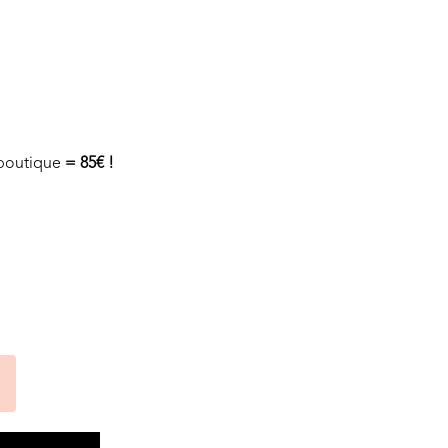
n boutique
= 85€ !