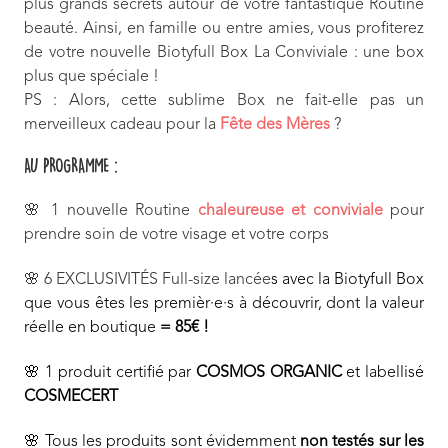
plus grands secrets autour de votre fantastique Routine
beauté. Ainsi, en famille ou entre amies, vous profiterez
de votre nouvelle Biotyfull Box La Conviviale : une box
plus que spéciale !
PS : Alors, cette sublime Box ne fait-elle pas un
merveilleux cadeau pour la
Fête des Mères
?
AU PROGRAMME :
🌸 1 nouvelle Routine
chaleureuse et conviviale
pour
prendre soin de votre visage et votre corps
🌸 6 EXCLUSIVITÉS Full-size lancée
s avec la Biotyfull Box
que vous êtes les premièr·e·s à découvrir, dont la valeur
réelle en boutique
= 85€ !
🌸 1 produit certifié par
COSMOS ORGANIC
et labellisé
COSMECERT
🌸 Tous les produits sont évidemment
non testés sur les