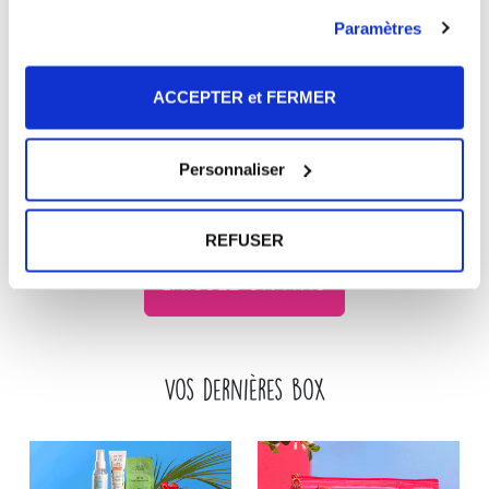
Paramètres
ACCEPTER et FERMER
Personnaliser
JE LA VEUX !
REFUSER
LAISSEZ UN AVIS
Vos dernières box