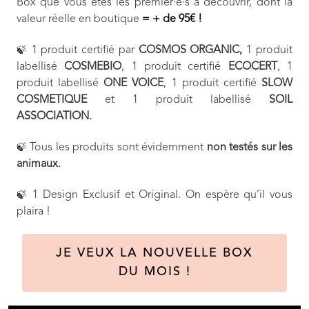
Box que vous êtes les premier·e·s à découvrir, dont la
valeur réelle en boutique
= + de 95€ !
1 produit certifié par
COSMOS ORGANIC,
1 produit
🍃
labellisé
COSMEBIO
, 1 produit certifié
ECOCERT
, 1
produit labellisé
ONE VOICE
, 1 produit certifié
SLOW
COSMETIQUE
et 1 produit labellisé
SOIL
ASSOCIATION.
Tous les produits sont évidemment
non testés sur les
🍃
animaux.
1 Design Exclusif et Original. On espère qu’il vous
🍃
plaira !
JE VEUX LA NOUVELLE BOX
DU MOIS !